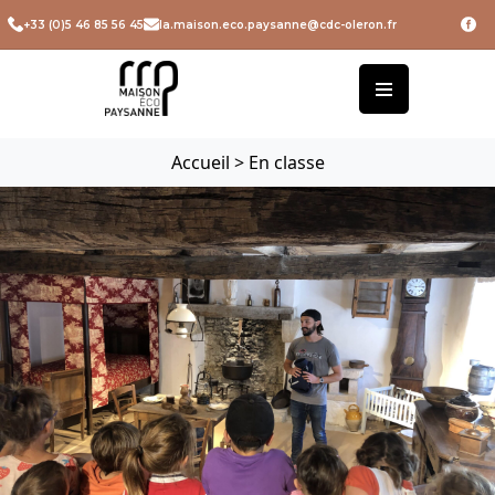
+33 (0)5 46 85 56 45
la.maison.eco.paysanne@cdc-oleron.fr
Accueil
>
En classe